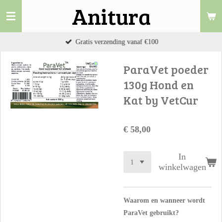
Anitura
Ga
direct
naar
Gratis verzending vanaf €100
de
hoofdinhoud
ParaVet poeder
130g Hond en
Kat by VetCur
€ 58,00
In
winkelwagen
Waarom en wanneer wordt
ParaVet gebruikt?