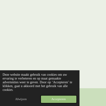
Deze website maakt gebruik van cookies om uw
ervaring te verbeteren en op maat gemaakte
advertenties weer te geven. Door op ‘Accepteren’ te
klikken, gaat u akkoord met het gebruik van alle
cookies.
Afwijzen
Accepteren
E-mailadres