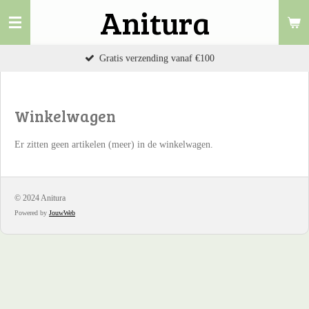
Anitura
Ga
direct
naar
Gratis verzending vanaf €100
de
hoofdinhoud
Winkelwagen
Er zitten geen artikelen (meer) in de winkelwagen.
© 2024 Anitura
Powered by
JouwWeb