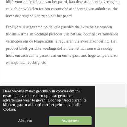
blijft voor de fysiologie van het paard, kan deze aandoening verergeren
en zich ontwikkelen tot een chronische aandoening van anhidrose, die
levensbedreigend kan zijn voor het paard.
ProHydra is afgestemd op de vele paarden die extra belast worden
tijdens warme en vochtige periodes van het jaar door het verminderde
vermogen om de temperatuur te reguleren via zweetafzondering. Het
product biedt gerichte voedingsstoffen die het lichaam extra nodig
heeft om zich aan te passen aan en om te gaan met hoge temperaturen
en hoge luchtvochtigheid
Deze website maakt gebruik van cookies om uw
© 2024 Anitura
ervaring te verbeteren en op maat gemaakte
Powered by
JouwWeb
advertenties weer te geven. Door op ‘Accepteren’ te
klikken, gaat u akkoord met het gebruik van alle
cookies.
Afwijzen
Accepteren
E-mailadres