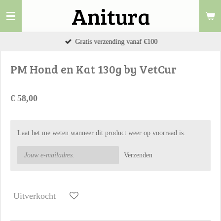
Anitura
Ga
direct
naar
Gratis verzending vanaf €100
de
hoofdinhoud
PM Hond en Kat 130g by VetCur
€ 58,00
Laat het me weten wanneer dit product weer op voorraad is.
Verzenden
Uitverkocht