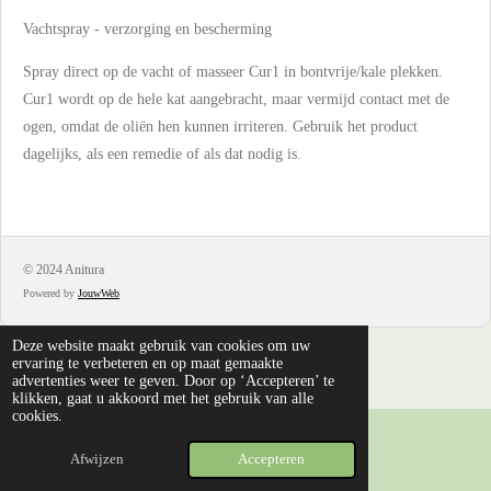
Vachtspray - verzorging en bescherming
Spray direct op de vacht of masseer Cur1 in bontvrije/kale plekken.
Cur1 wordt op de hele kat aangebracht, maar vermijd contact met de
ogen, omdat de oliën hen kunnen irriteren. Gebruik het product
dagelijks, als een remedie of als dat nodig is.
© 2024 Anitura
Powered by
JouwWeb
Deze website maakt gebruik van cookies om uw
ervaring te verbeteren en op maat gemaakte
advertenties weer te geven. Door op ‘Accepteren’ te
klikken, gaat u akkoord met het gebruik van alle
cookies.
Afwijzen
Accepteren
E-mailadres