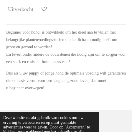
Uitverkocht
Beginner
voor hond, is ontwikkeld om het dieet aan te vullen met
belangrijke plantenvoedingsstoffen die het lichaam nodig heeft om
groot en gezond te worden!
En levert onder andere de bouwstenen die
nodig zijn om te zorgen voor
een sterk en resistent immuunsysteem!
Dus als u uw puppy of jonge hond de optimale voeding wilt garanderen
die de basis vormt voor een lang en gezond leven, dan moet
u
beginner
overwegen!
Deze website maakt gebruik van cookies om uw
© 2024 Anitura
ervaring te verbeteren en op maat gemaakte
Powered by
JouwWeb
advertenties weer te geven. Door op ‘Accepteren’ te
klikken, gaat u akkoord met het gebruik van alle